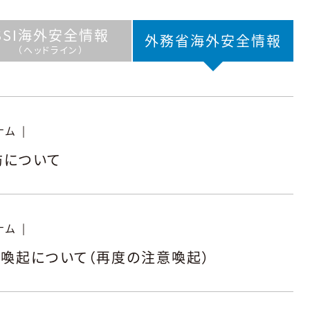
SSI海外
安全情報
外務省海外
安全情報
（ヘッドライン）
ナム
|
防について
ナム
|
喚起について（再度の注意喚起）