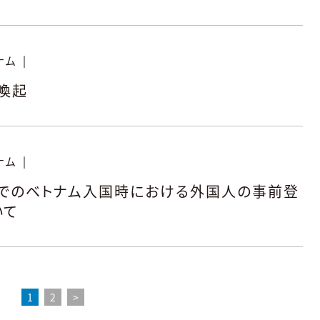
ナム
|
喚起
ナム
|
）でのベトナム入国時における外国人の事前登
いて
1
2
>