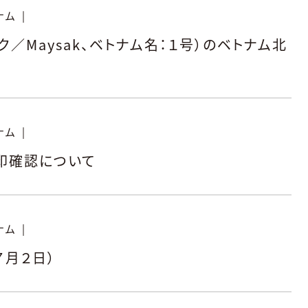
ナム
|
／Maysak、ベトナム名：１号）のベトナム北
ナム
|
印確認について
ナム
|
７月２日）