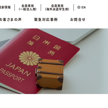
会員専用
会員専用
最新情報
EN
（一般法人用）
（海外派遣学生用）
お客さまの声
緊急対応事例
お問合せ