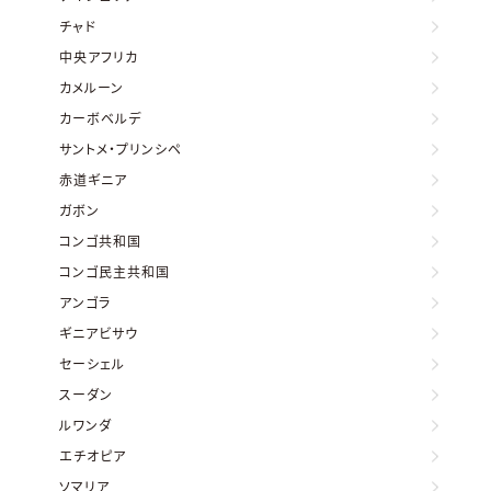
チャド
中央アフリカ
カメルーン
カーボベルデ
サントメ・プリンシペ
赤道ギニア
ガボン
コンゴ共和国
コンゴ民主共和国
アンゴラ
ギニアビサウ
セーシェル
スーダン
ルワンダ
エチオピア
ソマリア