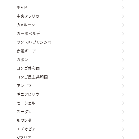
チャド
中央アフリカ
カメルーン
カーボベルデ
サントメ・プリンシペ
赤道ギニア
ガボン
コンゴ共和国
コンゴ民主共和国
アンゴラ
ギニアビサウ
セーシェル
スーダン
ルワンダ
エチオピア
ソマリア