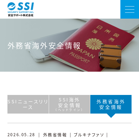
外務省海外安全情報
SSI海外
SSIニュースリリ
外務省海外
安全情報
ース
安全情報
（ヘッドライン）
2026.05.28
|
外務省情報
|
ブルキナファソ
|