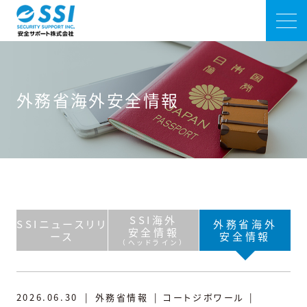
外務省海外安全情報
SSI海外
SSIニュースリリ
外務省海外
安全情報
ース
安全情報
（ヘッドライン）
2026.06.30
|
外務省情報
|
コートジボワール
|