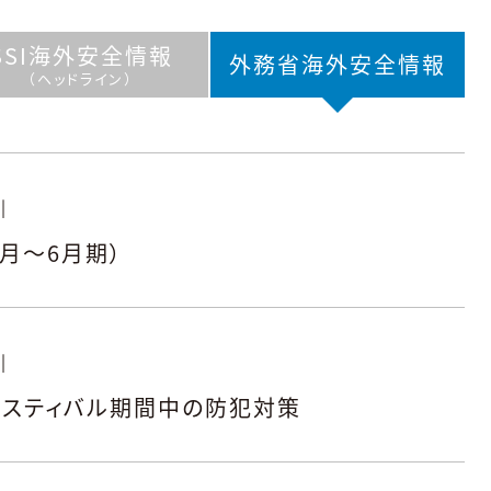
SSI海外
安全情報
外務省海外
安全情報
（ヘッドライン）
|
4月～6月期）
|
ェスティバル期間中の防犯対策