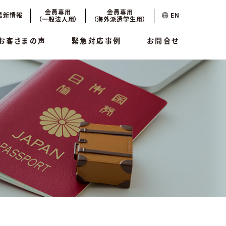
会員専用
会員専用
最新情報
EN
（一般法人用）
（海外派遣学生用）
お客さまの声
緊急対応事例
お問合せ