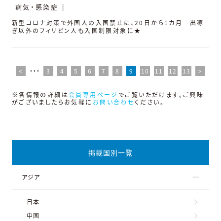
病気・感染症
|
新型コロナ対策で外国人の入国禁止に、20日から1カ月 出稼
ぎ以外のフィリピン人も入国制限対象に★
<
・・・
3
4
5
6
7
8
9
10
11
12
13
>
※各情報の詳細は
会員専用ページ
でご覧いただけます。ご興味
がございましたらお気軽に
お問い合わせ
ください。
掲載国別一覧
アジア
日本
中国