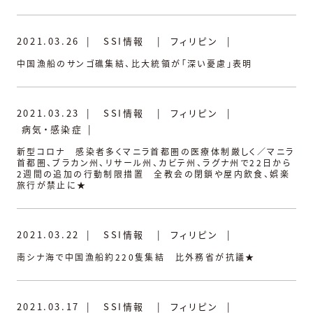
2021.03.26
|
SSI情報
|
フィリピン
|
中国漁船のサンゴ礁集結、比大統領が「深い憂慮」表明
2021.03.23
|
SSI情報
|
フィリピン
|
病気・感染症
|
新型コロナ 感染者多くマニラ首都圏の医療体制厳しく／マニラ
首都圏、ブラカン州、リサール州、カビテ州、ラグナ州で22日から
2週間の追加の行動制限措置 全教会の閉鎖や屋内飲食、娯楽
旅行が禁止に★
2021.03.22
|
SSI情報
|
フィリピン
|
南シナ海で中国漁船約220隻集結 比外務省が抗議★
2021.03.17
|
SSI情報
|
フィリピン
|