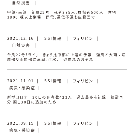
自然災害
|
中部・南部 台風22号 死者375人、負傷者500人 住宅
3800 棟以上倒壊 停電、通信不通も広範囲で
2021.12.16
|
SSI情報
|
フィリピン
|
自然災害
|
台風22号「ライ」 きょう比中部に上陸の予報 強風と大雨 、沿
岸部や山間部に高潮、洪水、土砂崩れのおそれ
2021.11.01
|
SSI情報
|
フィリピン
|
病気・感染症
|
新型コロナ 30日の死者数423人 過去最多を記録 統計再
分 類し30日に追加のため
2021.09.15
|
SSI情報
|
フィリピン
|
病気・感染症
|