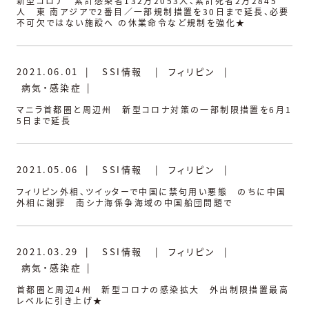
新型コロナ 累計感染者132万2053人、累計死者2万2845
人 東 南アジアで2番目／一部規制措置を30日まで延長、必要
不可欠ではない施設へ の休業命令など規制を強化★
2021.06.01
|
SSI情報
|
フィリピン
|
病気・感染症
|
マニラ首都圏と周辺州 新型コロナ対策の一部制限措置を6月1
5日まで延長
2021.05.06
|
SSI情報
|
フィリピン
|
フィリピン外相、ツイッターで中国に禁句用い悪態 のちに中国
外相に謝罪 南シナ海係争海域の中国船団問題で
2021.03.29
|
SSI情報
|
フィリピン
|
病気・感染症
|
首都圏と周辺4州 新型コロナの感染拡大 外出制限措置最高
レベルに引き上げ★