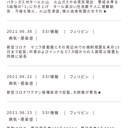
バタンガス州タール火山 火山ガスや水蒸気噴出 警戒水準を
5段階の「3」に引き上げ タール湖沿い住民数千人に避難勧
告 今後も噴火、 火山性津波、噴火由来地震のおそれ★
2021.06.30
|
SSI情報
|
フィリピン
|
病気・感染症
|
新型コロナ マニラ首都圏とその周辺州での規制措置を来月15
日まで延長、中東およびインドなど7カ国からの入国禁止措置も
同様に延長
2021.06.22
|
SSI情報
|
フィリピン
|
病気・感染症
|
新型コロナワクチン接種拒否で収監、大統領が警告★
2021.06.15
|
SSI情報
|
フィリピン
|
病気・感染症
|