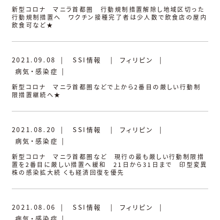
新型コロナ マニラ首都圏 行動規制措置解除し地域区切った
行動規制措置へ ワクチン接種完了者は少人数で飲食店の屋内
飲食可など★
2021.09.08
|
SSI情報
|
フィリピン
|
病気・感染症
|
新型コロナ マニラ首都圏などで上から2番目の厳しい行動制
限措置継続へ★
2021.08.20
|
SSI情報
|
フィリピン
|
病気・感染症
|
新型コロナ マニラ首都圏など 現行の最も厳しい行動制限措
置を2番目に厳しい措置へ緩和 21日から31日まで 印型変異
株の感染拡大続 くも経済回復を優先
2021.08.06
|
SSI情報
|
フィリピン
|
病気・感染症
|