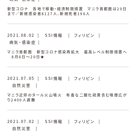
新型コロナ 各地で移動・経済制限措置 マニラ首都圏は20日
まで／新規感染者8127人、新規死者196人
2021.08.02
|
SSI情報
|
フィリピン
|
病気・感染症
|
マニラ首都圏 新型コロナ感染再拡大 最高レベル制限措置へ
8月6日～20日★
2021.07.05
|
SSI情報
|
フィリピン
|
自然災害
|
マニラ近郊のタール火山噴火 有毒な二酸化硫黄含む噴煙広が
り2400人避難
2021.07.02
|
SSI情報
|
フィリピン
|
自然災害
|