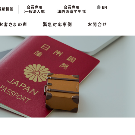
会員専用
会員専用
EN
最新情報
（一般法人用）
（海外派遣学生用）
お客さまの声
緊急対応事例
お問合せ