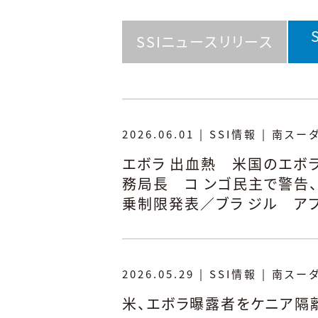
SSIニュースリリース
2026.06.01
|
SSI情報
|
南スー
エボラ 出血熱 米国のエボ
務局長 コ ンゴ民主で警告
乗制限発表／ブラ ジル ア
2026.05.29
|
SSI情報
|
南スー
米、エボラ曝露者をケニア隔