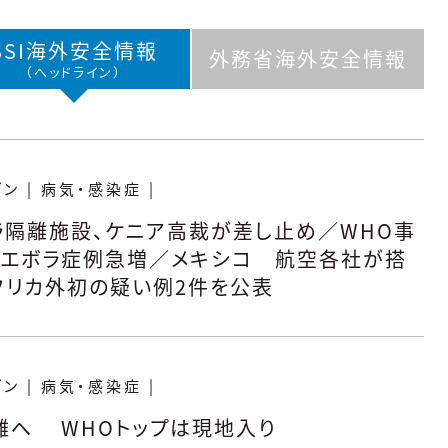
SSI海外
安全情報
外務省海外
安全情報
（ヘッドライン）
ダン
|
病気・感染症
|
ラ隔離施設、ケニア高裁が差し止め／WHO事
、エボラ症例急増／メキシコ 航空各社が搭
フリカ外初の疑い例2件を公表
ダン
|
病気・感染症
|
離へ WHOトップは現地入り