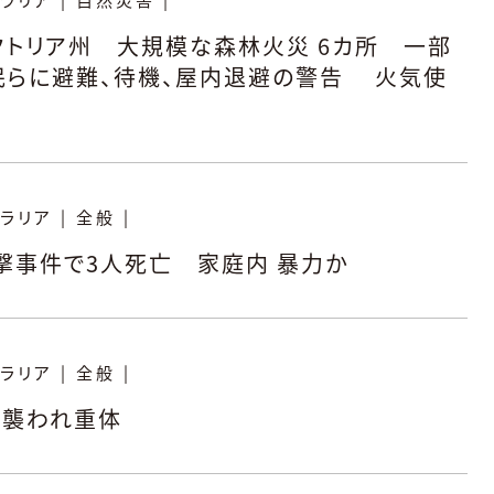
トリア州 大規模な森林火災 6カ所 一部
民らに避難、待機、屋内退避の警告 火気使
ラリア
|
全般
|
銃撃事件で3人死亡 家庭内 暴力か
ラリア
|
全般
|
に襲われ重体