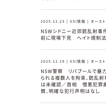
2025.12.23
|
SSI情報
|
オースト
NSWシドニー近郊銃乱射事
前に現場下見 ヘイト規制
2025.12.19
|
SSI情報
|
オースト
NSW警察 リバプールで暴
られる複数人を拘束、銃乱射
は未確認／首相 憎悪犯罪厳
賛、明確な犯行声明はなし