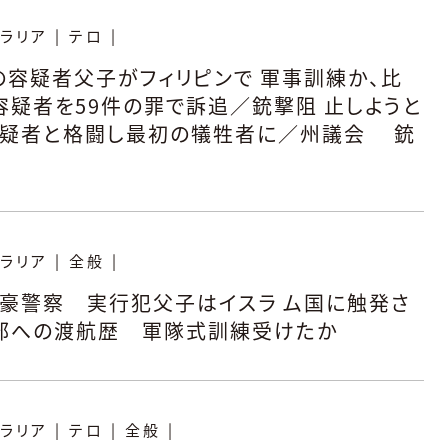
ラリア
|
テロ
|
の容疑者父子がフィリピンで 軍事訓練か、比
容疑者を59件の罪で訴追／銃撃阻 止しようと
容疑者と格闘し最初の犠牲者に／州議会 銃
ラリア
|
全般
|
豪警察 実行犯父子はイスラ ム国に触発さ
部への渡航歴 軍隊式訓練受けたか
ラリア
|
テロ
|
全般
|