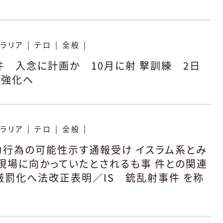
ラリア
|
テロ
|
全般
|
件 入念に計画か 10月に射 撃訓練 2日
法強化へ
ラリア
|
テロ
|
全般
|
力行為の可能性示す通報受け イスラム系とみ
現場に向かっていたとされるも事 件との関連
罰化へ法改正表明／IS 銃乱射事件 を称