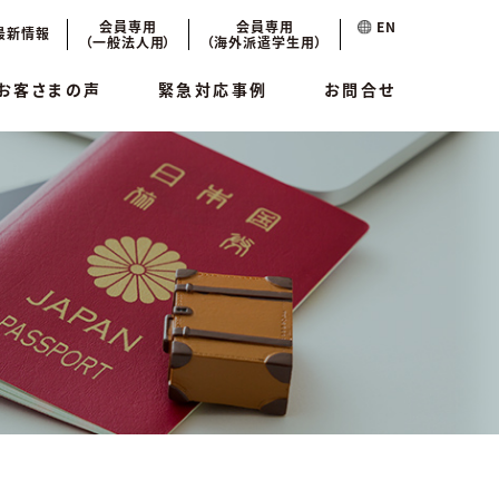
会員専用
会員専用
EN
最新情報
（一般法人用）
（海外派遣学生用）
お客さまの声
緊急対応事例
お問合せ