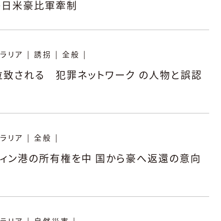
の日米豪比軍牽制
ラリア
|
誘拐
|
全般
|
拉致される 犯罪ネットワーク の人物と誤認
ラリア
|
全般
|
ィン港の所有権を中 国から豪へ返還の意向
ラリア
|
自然災害
|