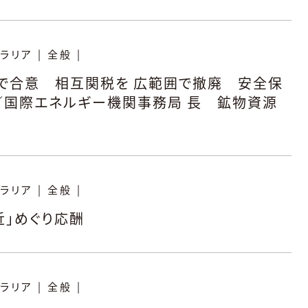
ラリア
|
全般
|
で合意 相互関税を 広範囲で撤廃 安全保
／国際エネルギー機関事務局 長 鉱物資源
ラリア
|
全般
|
近」めぐり応酬
ラリア
|
全般
|