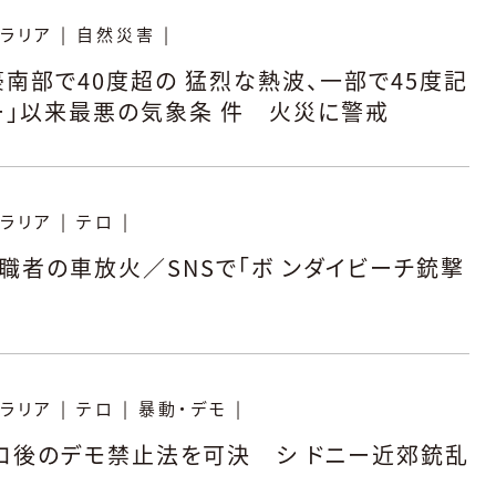
ラリア
|
自然災害
|
A 豪南部で40度超の 猛烈な熱波、一部で45度記
マー」以来最悪の気象条 件 火災に警戒
ラリア
|
テロ
|
職者の車放火／SNSで「ボ ンダイビーチ銃撃
ラリア
|
テロ
|
暴動・デモ
|
ロ後のデモ禁止法を可決 シ ドニー近郊銃乱