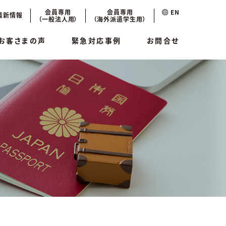
会員専用
会員専用
EN
最新情報
（一般法人用）
（海外派遣学生用）
お客さまの声
緊急対応事例
お問合せ