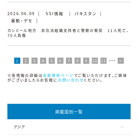
2026.06.09
|
SSI情報
|
パキスタン
|
暴動・デモ
|
カシミール地方 非合法組織支持者と警察の衝突 11人死亡、
70人負傷
1
2
3
4
5
6
7
8
9
10
11
・・・
>
※各情報の詳細は
会員専用ページ
でご覧いただけます。ご興味
がございましたらお気軽に
お問い合わせ
ください。
掲載国別一覧
アジア