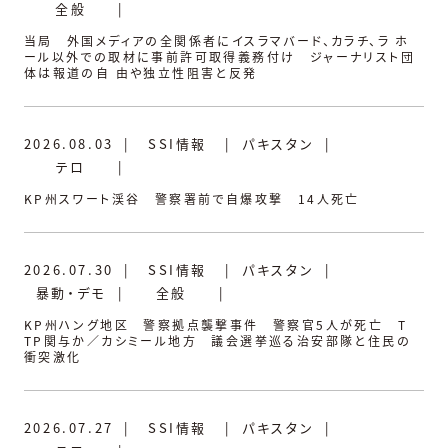
全般
|
当局 外国メディアの全関係者にイスラマバード、カラチ、ラ ホ
ール以外での取材に事前許可取得義務付け ジャーナリスト団
体は報道の自 由や独立性阻害と反発
2026.08.03
|
SSI情報
|
パキスタン
|
テロ
|
KP州スワート渓谷 警察署前で自爆攻撃 14人死亡
2026.07.30
|
SSI情報
|
パキスタン
|
暴動・デモ
|
全般
|
KP州ハング地区 警察拠点襲撃事件 警察官5人が死亡 T
TP関与か／カシミール地方 議会選挙巡る治安部隊と住民の
衝突激化
2026.07.27
|
SSI情報
|
パキスタン
|