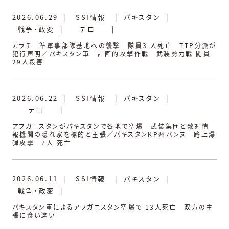
2026.06.29
|
SSI情報
|
パキスタン
|
戦争・政変
|
テロ
|
カラチ 準軍事部隊基地への襲撃 隊員3 人死亡 TTP分派が
犯行声明／パキスタン軍 計画的攻撃作戦 武装勢力戦 闘員
29人殺害
2026.06.22
|
SSI情報
|
パキスタン
|
テロ
|
アフガニスタンがパキスタンで各地で空爆 武装集団と敵対情
報機関の隠れ家を標的と主張／パキスタンKP州バンヌ 路上爆
弾攻撃 7人 死亡
2026.06.11
|
SSI情報
|
パキスタン
|
戦争・政変
|
パキスタン軍によるアフガニスタン空爆で 13人死亡 双方の主
張に食い違い