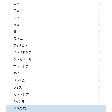
日本
中国
香港
韓国
台湾
モンゴル
フィリピン
インドネシア
シンガポール
マレーシア
タイ
ベトナム
ラオス
カンボジア
ミャンマー
パキスタン