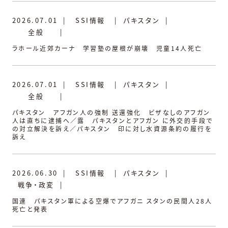
2026.07.01
|
SSI情報
|
パキスタン
|
全般
|
ラホール近郊カーナ 学習塾の屋根が崩壊 児童14人死亡
2026.07.01
|
SSI情報
|
パキスタン
|
全般
|
パキスタン アフガン人の強制 送還強化 ビザなしのアフガン
人は直ちに逮捕へ／露 パキスタンとアフガン に外交的手段で
の対立解決を訴え／パキスタン 印に対し水資源条約の履行を
訴え
2026.06.30
|
SSI情報
|
パキスタン
|
戦争・政変
|
国連 パキスタン軍による空爆でアフガニ スタンの民間人28人
死亡と発表