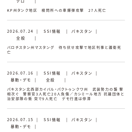
テロ
|
KP州タンク地区 検問所への車爆弾攻撃 27人死亡
2026.07.24
|
SSI情報
|
パキスタン
|
全般
|
バロチスタン州マスタング 待ち伏せ攻撃で地区判事と護衛死
亡
2026.07.16
|
SSI情報
|
パキスタン
|
暴動・デモ
|
全般
|
パキスタン北西部カイバル・パクトゥンクワ州 武装勢力の襲 撃
相次ぐ 警察官3人死亡20人負傷／カシミール地方 抗議団体と
治安部隊の衝 突で9人死亡 デモ行進は停滞
2026.07.15
|
SSI情報
|
パキスタン
|
暴動・デモ
|