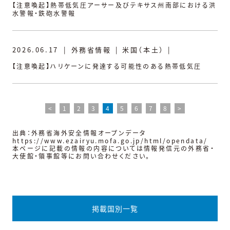
【注意喚起】熱帯低気圧アーサー及びテキサス州南部における洪
水警報・鉄砲水警報
2026.06.17
|
外務省情報
|
米国（本土）
|
【注意喚起】ハリケーンに発達する可能性のある熱帯低気圧
<
1
2
3
4
5
6
7
8
>
出典：外務省海外安全情報オープンデータ
https://www.ezairyu.mofa.go.jp/html/opendata/
本ページに記載の情報の内容については情報発信元の外務省・
大使館・領事館等にお問い合わせください。
掲載国別一覧