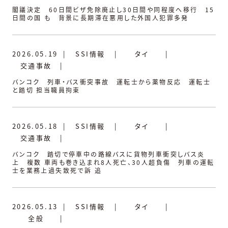
閣議決定 60日間ビザ免除廃止し30日間や同程度へ移行 15
日間の国 も 背景に長期滞在悪用した外国人犯罪多発
2026.05.19
|
SSI情報
|
タイ
|
交通事故
|
バンコク 列車・バス衝突事故 運転士から薬物反応 運転士
と踏切 担当職員拘束
2026.05.18
|
SSI情報
|
タイ
|
交通事故
|
バンコク 踏切で停車中の路線バスに貨物列車衝突しバス炎
上 複数 車両も巻き込まれ8人死亡、30人超負傷 列車の運転
士を業務上過失致死で訴 追
2026.05.13
|
SSI情報
|
タイ
|
全般
|