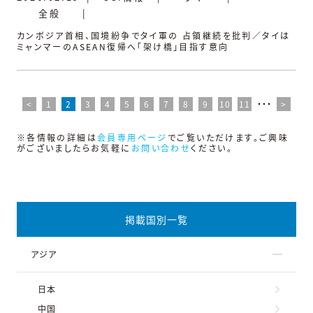
全般
|
カンボジア首相、国境紛争でタイ軍の 占領継続を批判／タイは
ミャンマーのASEAN復帰へ「架け橋」目指す意向
<
1
2
3
4
5
6
7
8
9
10
11
・・・
>
※各情報の詳細は
会員専用ページ
でご覧いただけます。ご興味
がございましたらお気軽に
お問い合わせ
ください。
掲載国別一覧
アジア
日本
中国