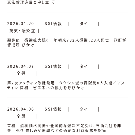
憲法倫理違反と申し立 て
2026.04.20
|
SSI情報
|
タイ
|
病気・感染症
|
類鼻疽 感染拡大続く 年初来732人感染、23人死亡 政府が
警戒呼 びかけ
2026.04.07
|
SSI情報
|
タイ
|
全般
|
第2次アヌティン政権発足 タクシン派の貢献党8人入閣／アヌ
ティン 首相 省エネへの協力を呼びかけ
2026.04.06
|
SSI情報
|
タイ
|
全般
|
首相 燃料価格高騰や全国的な燃料不足受け、石油会社を非
難 売り 惜しみや密輸などの過剰な利益追求を指摘