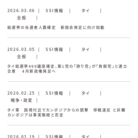
2026.03.06
|
SSI情報
|
タイ
|
全般
|
総選挙の当選者人数確定 新国会発足に向け始動
2026.03.05
|
SSI情報
|
タイ
|
全般
|
タイ総選挙499議席確定、第1党の「誇り党」が「貢献党」と連立
合意 4月新政権発足へ
2026.02.25
|
SSI情報
|
タイ
|
戦争・政変
|
タイ軍 国境付近でカンボジアからの銃撃 停戦違反 と非難
カンボジアは事実無根と否定
2026.02.19
|
SSI情報
|
タイ
|