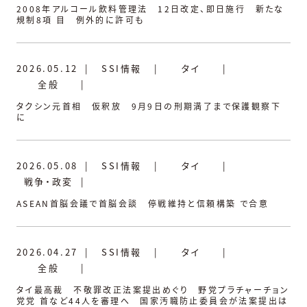
2008年アルコール飲料管理法 12日改定、即日施行 新たな
規制8項 目 例外的に許可も
2026.05.12
|
SSI情報
|
タイ
|
全般
|
タクシン元首相 仮釈放 9月9日の刑期満了まで保護観察下
に
2026.05.08
|
SSI情報
|
タイ
|
戦争・政変
|
ASEAN首脳会議で首脳会談 停戦維持と信頼構築 で合意
2026.04.27
|
SSI情報
|
タイ
|
全般
|
タイ最高裁 不敬罪改正法案提出めぐり 野党プラチャーチョン
党党 首など44人を審理へ 国家汚職防止委員会が法案提出は