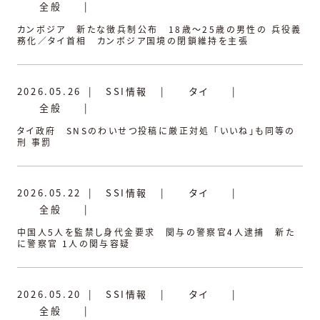
全般
|
カンボジア 新たな徴兵制公布 18歳～25歳の男性の 兵役義
務化／タイ首相 カンボジア国境の閉鎖維持を主張
2026.05.26
|
SSI情報
|
タイ
|
全般
|
タイ政府 SNSのわいせつ投稿に厳正対処 「いいね」も同等の
刑 事罰
2026.05.22
|
SSI情報
|
タイ
|
全般
|
中国人5人を監禁し身代金要求 関与の警察官4人逮捕 新た
に警察官 1人の関与容疑
2026.05.20
|
SSI情報
|
タイ
|
全般
|