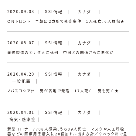
2020.09.03
|
SSI情報
|
カナダ
|
ＯＮトロント 早朝に２カ所で発砲事件 1人死亡、6人負傷★
2020.08.07
|
SSI情報
|
カナダ
|
薬物製造のカナダ人に死刑 中国との関係さらに悪化か
2020.04.20
|
SSI情報
|
カナダ
|
一般犯罪
|
ノバスコシア州 男が各地で発砲 17人死亡 男も死亡★
2020.04.01
|
SSI情報
|
カナダ
|
病気・感染症
|
新型コロナ 7708人感染、うち89人死亡 マスクや人工呼吸
器などの医療用品購入に20億加ドル出す方針／ケベック州で急