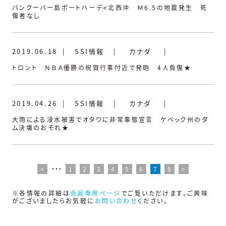
バンクーバー島ポートハーディ北西沖 Ｍ6.5の地震発生 死
傷者なし
2019.06.18
|
SSI情報
|
カナダ
|
トロント ＮＢＡ優勝の祝賀行事付近で発砲 4人負傷★
2019.04.26
|
SSI情報
|
カナダ
|
大雨による浸水被害でオタワに非常事態宣言 ケベック州のダ
ム決壊のおそれ★
<
・・・
1
2
3
4
5
6
7
8
>
※各情報の詳細は
会員専用ページ
でご覧いただけます。ご興味
がございましたらお気軽に
お問い合わせ
ください。