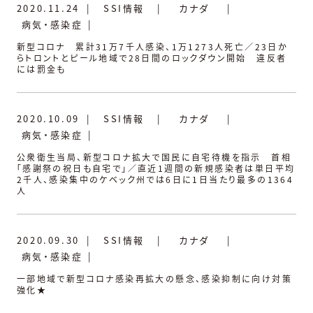
2020.11.24
|
SSI情報
|
カナダ
|
病気・感染症
|
新型コロナ 累計31万7千人感染、1万1273人死亡／23日か
らトロントとピール地域で28日間のロックダウン開始 違反者
には罰金も
2020.10.09
|
SSI情報
|
カナダ
|
病気・感染症
|
公衆衛生当局、新型コロナ拡大で国民に自宅待機を指示 首相
「感謝祭の祝日も自宅で」／直近1週間の新規感染者は単日平均
2千人、感染集中のケベック州では6日に1日当たり最多の1364
人
2020.09.30
|
SSI情報
|
カナダ
|
病気・感染症
|
一部地域で新型コロナ感染再拡大の懸念、感染抑制に向け対策
強化★