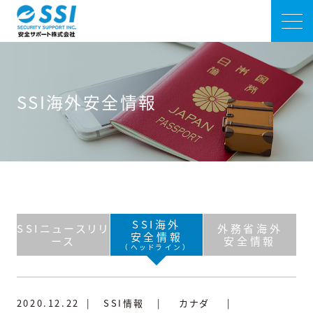
SSI海外安全情報
SSI海外
SSIニュースリリ
外務省海外
安全情報
ース
安全情報
（ヘッドライン）
2020.12.22
|
SSI情報
|
カナダ
|