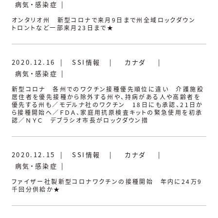
病気・感染症
|
オンタリオ州 新型コロナで来月9日まで州全域ロックダウン
トロントなど一部来月23日まで★
2020.12.16
|
SSI情報
|
カナダ
|
病気・感染症
|
新型コロナ 各州でのワクチン接種優先順位に違い 介護施設
居住者を優先接種から除外する州や、持病がある人や高齢者を
優先する州も／モデルナ社のワクチン 18日にも承認、21日か
ら接種開始へ／ＦＤＡ、家庭用抗原検査キットの緊急使用を初承
認／ＮＹＣ デブラシオ市長がロックダウン措
2020.12.15
|
SSI情報
|
カナダ
|
病気・感染症
|
ファイザー社製新型コロナワクチンの接種開始 年内に24万9
千回分供給か★