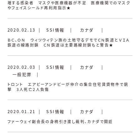
増する感染者 マスクや医療機器が不足 医療機関でのマスク
やフェイスシールド再利用指示★
2020.02.13
|
SSI情報
|
カナダ
|
ＢＣ、ＯＮ ウィツウィテン族の土地守るデモでＣＮ鉄道とＶＩＡ
鉄道の線路封鎖 ＣＮ鉄道は主要路線封鎖もと警告★
2020.02.03
|
SSI情報
|
カナダ
|
一般犯罪
|
トロント エアビーアンドビーが仲介の集合住宅賃貸物件で銃
撃 3人死亡2人負傷
2020.01.21
|
SSI情報
|
カナダ
|
ファーウェイ副会長の身柄引き渡し裁判、カナダで開廷