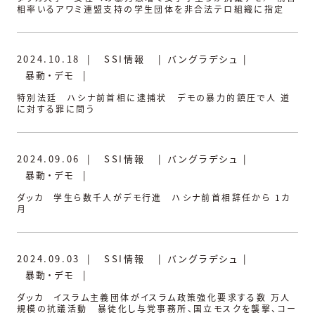
相率いるアワミ連盟支持の学生団体を非合法テロ組織に指定
2024.10.18
|
SSI情報
|
バングラデシュ
|
暴動・デモ
|
特別法廷 ハシナ前首相に逮捕状 デモの暴力的鎮圧で人 道
に対する罪に問う
2024.09.06
|
SSI情報
|
バングラデシュ
|
暴動・デモ
|
ダッカ 学生ら数千人がデモ行進 ハシナ前首相辞任から 1カ
月
2024.09.03
|
SSI情報
|
バングラデシュ
|
暴動・デモ
|
ダッカ イスラム主義団体がイスラム政策強化要求する数 万人
規模の抗議活動 暴徒化し与党事務所、国立モスクを襲撃、コー