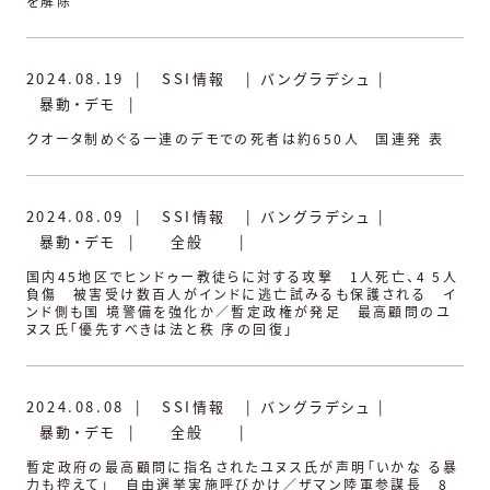
を解除
2024.08.19
|
SSI情報
|
バングラデシュ
|
暴動・デモ
|
クオータ制めぐる一連のデモでの死者は約650人 国連発 表
2024.08.09
|
SSI情報
|
バングラデシュ
|
暴動・デモ
|
全般
|
国内45地区でヒンドゥー教徒らに対する攻撃 1人死亡、4 5人
負傷 被害受け数百人がインドに逃亡試みるも保護される イ
ンド側も国 境警備を強化か／暫定政権が発足 最高顧問のユ
ヌス氏「優先すべきは法と秩 序の回復」
2024.08.08
|
SSI情報
|
バングラデシュ
|
暴動・デモ
|
全般
|
暫定政府の最高顧問に指名されたユヌス氏が声明「いかな る暴
力も控えて」 自由選挙実施呼びかけ／ザマン陸軍参謀長 8