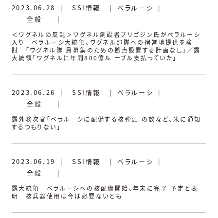
2023.06.28
|
SSI情報
|
ベラルーシ
|
全般
|
＜ワグネルの反乱＞ワグネル創設者プリゴジン氏がベラルーシ
入り ベラルーシ大統領、ワグネル部隊への宿営地提供を検
討 「ワグネル隊 員募集のための拠点設置する計画なし」／露
大統領「ワグネルに年間800億ル ーブル支払っていた」
2023.06.26
|
SSI情報
|
ベラルーシ
|
全般
|
露外務次官「ベラルーシに配備する核弾頭 の数など、米に通知
するつもりない」
2023.06.19
|
SSI情報
|
ベラルーシ
|
全般
|
露大統領 ベラルーシへの核配備開始、年末に完了 予定と表
明 核兵器使用は今は必要ないとも