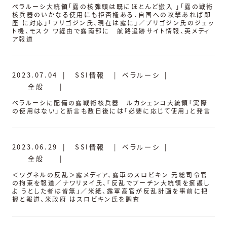
ベラルーシ大統領「露の核弾頭は既にほとんど搬入 」「露の戦術
核兵器のいかなる使用にも拒否権ある、自国への攻撃あれば即
座 に対応」「プリゴジン氏、現在は露に」／プリゴジン氏のジェッ
ト機、モスク ワ経由で露南部に 航路追跡サイト情報、英メディ
ア報道
2023.07.04
|
SSI情報
|
ベラルーシ
|
全般
|
ベラルーシに配備の露戦術核兵器 ルカシェンコ大統領「実際
の使用はない」と断言も数日後には「必要に応じて使用」と発言
2023.06.29
|
SSI情報
|
ベラルーシ
|
全般
|
＜ワグネルの反乱＞露メディア、露軍のスロビキン 元総司令官
の拘束を報道／ナワリヌイ氏、「反乱でプーチン大統領を擁護し
よ うとした者は皆無」／米紙、露軍高官が反乱計画を事前に把
握と報道、米政府 はスロビキン氏を調査