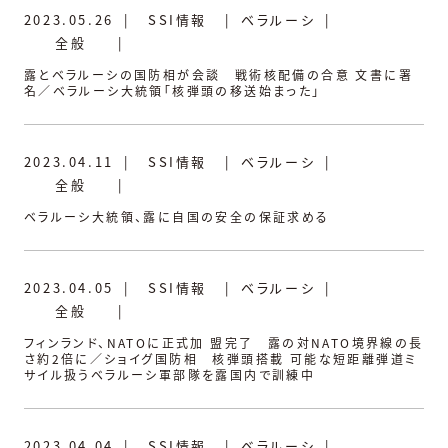
2023.05.26
|
SSI情報
|
ベラルーシ
|
全般
|
露とベラルーシの国防相が会談 戦術核配備の合意 文書に署
名／ベラルーシ大統領「核弾頭の移送始まった」
2023.04.11
|
SSI情報
|
ベラルーシ
|
全般
|
ベラルーシ大統領、露に自国の安全の保証求める
2023.04.05
|
SSI情報
|
ベラルーシ
|
全般
|
フィンランド、NATOに正式加 盟完了 露の対NATO境界線の長
さ約2倍に／ショイグ国防相 核弾頭搭載 可能な短距離弾道ミ
サイル扱うベラルーシ軍部隊を露国内で訓練中
2023.04.04
|
SSI情報
|
ベラルーシ
|