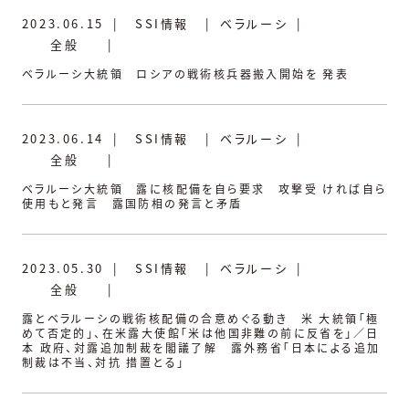
2023.06.15
|
SSI情報
|
ベラルーシ
|
全般
|
ベラルーシ大統領 ロシアの戦術核兵器搬入開始を 発表
2023.06.14
|
SSI情報
|
ベラルーシ
|
全般
|
ベラルーシ大統領 露に核配備を自ら要求 攻撃受 ければ自ら
使用もと発言 露国防相の発言と矛盾
2023.05.30
|
SSI情報
|
ベラルーシ
|
全般
|
露とベラルーシの戦術核配備の合意めぐる動き 米 大統領「極
めて否定的」、在米露大使館「米は他国非難の前に反省を」／日
本 政府、対露追加制裁を閣議了解 露外務省「日本による追加
制裁は不当、対抗 措置とる」