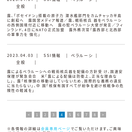
全般
|
露、「ポセイドン」搭載の原子力 潜水艦部門をカムチャッカ半島
に創設へ 露国営メディア報道／露、戦術核兵 器をベラルーシ
の西側国境付近に移動へ 露の駐ベラルーシ大使が発言／フィ
ンランド、4日にNATO正式加盟 露外務次官「露西部と北西部
の軍事力を 強化」
2023.04.03
|
SSI情報
|
ベラルーシ
|
全般
|
露によるベラルーシへの戦術核兵器を配備の方針受 け、国連安
保理が緊急会合 米「露による配備は防衛上、正当な理由な
し」、 露「核弾頭の移動はしていないため、国際的な義務の違反
に当たらない」、中 国「核保有国すべてが紛争を避け核戦争の危
険性の軽減を」
<
1
2
3
4
5
6
7
8
>
※各情報の詳細は
会員専用ページ
でご覧いただけます。ご興味