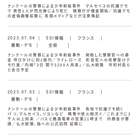
ナンテールの警察による少年射殺事件 マルセイユの抗議デモ
で 男性1人が閃光弾により死亡 検察庁が捜査開始／抗議デモ
の虚偽画像拡散に 各国メディアなどが注意喚起
2023.07.04
|
SSI情報
|
フランス
|
暴動・デモ
|
全般
|
ナンテールの警察による少年射殺事件 発砲した警察官への募
金 呼びかけに約2億円／ライレローズ 町長宅への攻撃受けデ
モ行進／内相「3日 間で3200人拘束」／仏大統領 市町村長ら
と会合予定
2023.07.03
|
SSI情報
|
フランス
|
暴動・デモ
|
ナンテールの警察による少年射殺事件 各地で抗議デモ続く
パ リ、マルセイユ、リヨンなど 略奪や放火相次ぐ／これまでに3
千人以上拘束 ／バスと路面電車の営業21時まで 内務省が要
請／仏大統領、独への公式訪問 延期に