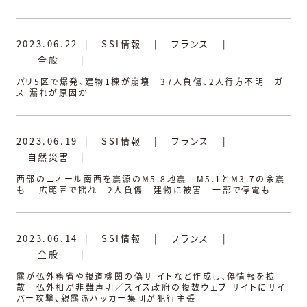
2023.06.22
|
SSI情報
|
フランス
|
全般
|
パリ5区で爆発、建物1棟が崩壊 37人負傷、2人行方不明 ガ
ス 漏れが原因か
2023.06.19
|
SSI情報
|
フランス
|
自然災害
|
西部のニオール南西を震源のM5.8地震 M5.1とM3.7の余震
も 広範囲で揺れ 2人負傷 建物に被害 一部で停電も
2023.06.14
|
SSI情報
|
フランス
|
全般
|
露が仏外務省や報道機関の偽サ イトなど作成し、偽情報を拡
散 仏外相が非難声明／スイス政府の複数ウェブ サイトにサイ
バー攻撃、親露派ハッカー集団が犯行主張