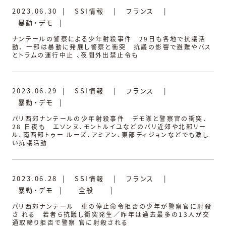
2023.06.30
|
SSI情報
|
フランス
|
暴動・デモ
|
ナンテールの警察による少年射殺事件 29日も各地で抗議活
動、 一部は暴動に発展し警察と衝突 抗議の影響で避難やバス
とトラムの運行中止 、夜間外出禁止令も
2023.06.29
|
SSI情報
|
フランス
|
暴動・デモ
|
パリ西郊ナンテールの少年射殺事件 デモ隊と警察官の衝突、
28 日夜も エソンヌ、モントルイユなどのパリ近郊や北部リー
ル、南西部トゥー ルーズ、アミアン、東部ディジョンなどでも激し
い抗議活動
2023.06.28
|
SSI情報
|
フランス
|
暴動・デモ
|
全般
|
パリ西郊ナンテール 車の停止命令拒否の少年が警察官に射殺
さ れる 若者ら抗議し衝突発生／昨年は過去最多の13人が交
通取締り拒否で警察 官に射殺される