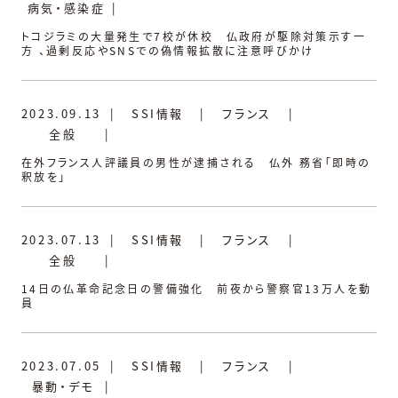
病気・感染症
|
トコジラミの大量発生で7校が休校 仏政府が駆除対策示す一
方 、過剰反応やSNSでの偽情報拡散に注意呼びかけ
2023.09.13
|
SSI情報
|
フランス
|
全般
|
在外フランス人評議員の男性が逮捕される 仏外 務省「即時の
釈放を」
2023.07.13
|
SSI情報
|
フランス
|
全般
|
14日の仏革命記念日の警備強化 前夜から警察官13万人を動
員
2023.07.05
|
SSI情報
|
フランス
|
暴動・デモ
|