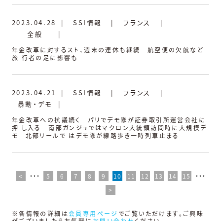
2023.04.28
|
SSI情報
|
フランス
|
全般
|
年金改革に対するスト、週末の連休も継続 航空便の欠航など
旅 行者の足に影響も
2023.04.21
|
SSI情報
|
フランス
|
暴動・デモ
|
年金改革への抗議続く パリでデモ隊が証券取引所運営会社に
押 し入る 南部ガンジュではマクロン大統領訪問時に大規模デ
モ 北部リールで はデモ隊が線路歩き一時列車止まる
<
・・・
5
6
7
8
9
10
11
12
13
14
15
・・・
>
※各情報の詳細は
会員専用ページ
でご覧いただけます。ご興味
がございましたらお気軽に
お問い合わせ
ください。