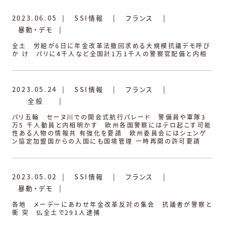
2023.06.05
|
SSI情報
|
フランス
|
暴動・デモ
|
全土 労組が6日に年金改革法撤回求める大規模抗議デモ呼び
か け パリに4千人など全国計1万1千人の警察官配備と内相
2023.05.24
|
SSI情報
|
フランス
|
全般
|
パリ五輪 セーヌ川での開会式航行パレード 警備員や軍隊3
万5 千人動員と内相明かす 欧州各国警察にはテロ起こす可能
性ある人物の情報共 有強化を要請 欧州委員会にはシェンゲ
ン協定加盟国からの入国にも国境管理 一時再開の許可要請
2023.05.02
|
SSI情報
|
フランス
|
暴動・デモ
|
各地 メーデーにあわせ年金改革反対の集会 抗議者が警察と
衝 突 仏全土で291人逮捕