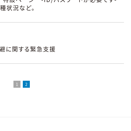
種状況など。
避に関する緊急支援
1
2