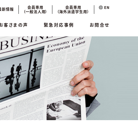
会員専用
会員専用
EN
最新情報
（一般法人用）
（海外派遣学生用）
お客さまの声
緊急対応事例
お問合せ