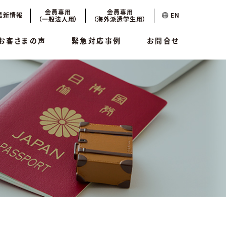
会員専用
会員専用
最新情報
EN
（一般法人用）
（海外派遣学生用）
お客さまの声
緊急対応事例
お問合せ